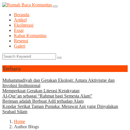
Beranda
Artikel
Ekoliterasi
Essai
Kabar Komunitas
Resensi
Galeri
Terbaru
Muhammadiyah dan Gerakan Ekologi: Antara Aktivisme dan
Involusi Institusional
Memperkuat Gerakan Literasi Kerakyatan
Al-Qur’an sebagai “Rahmat bagi Semesta Alam”
Beriman adalah Berbuat Adil terhadap Alam
Kopdar Serikat Taman Pustaka: Merawat Api yang Dinyalakan
Seabad Silam
Home
Author Blogs