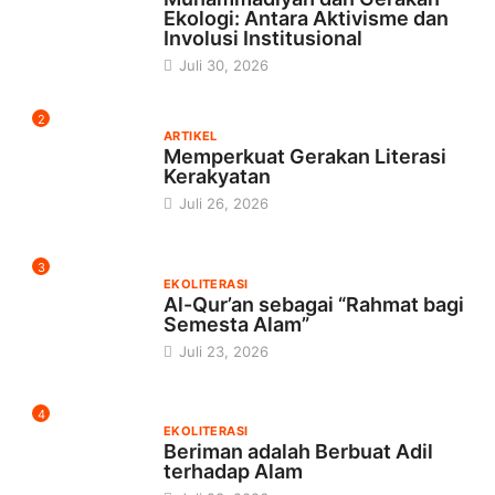
Ekologi: Antara Aktivisme dan
Involusi Institusional
Juli 30, 2026
2
ARTIKEL
Memperkuat Gerakan Literasi
Kerakyatan
Juli 26, 2026
3
EKOLITERASI
Al-Qur’an sebagai “Rahmat bagi
Semesta Alam”
Juli 23, 2026
4
EKOLITERASI
Beriman adalah Berbuat Adil
terhadap Alam