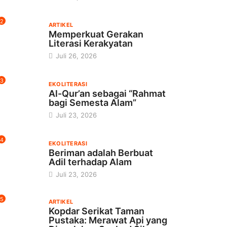
2
ARTIKEL
Memperkuat Gerakan
Literasi Kerakyatan
Juli 26, 2026
3
EKOLITERASI
Al-Qur’an sebagai “Rahmat
bagi Semesta Alam”
Juli 23, 2026
4
EKOLITERASI
Beriman adalah Berbuat
Adil terhadap Alam
Juli 23, 2026
5
ARTIKEL
Kopdar Serikat Taman
Pustaka: Merawat Api yang