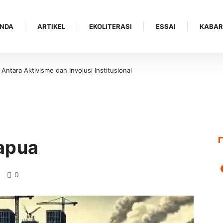
NDA
ARTIKEL
EKOLITERASI
ESSAI
KABAR
ara Aktivisme dan Involusi Institusional
Memperkuat Gerakan Literasi 
apua
0