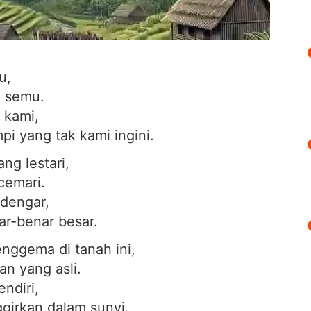
u,
 semu.
 kami,
i yang tak kami ingini.
ng lestari,
cemari.
 dengar,
ar-benar besar.
enggema di tanah ini,
n yang asli.
ndiri,
ggirkan dalam sunyi.