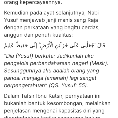
orang kepercayaannya.
Kemudian pada ayat selanjutnya, Nabi
Yusuf menjawab janji manis sang Raja
dengan perkataan yang begitu cerdas,
anggun dan penuh kualitas:
قَالَ ٱجْعَلْنِى عَلَىٰ خَزَآئِنِ ٱلْأَرْضِ ۖ إِنِّى حَفِيظٌ عَلِيمٌ
“Dia (Yusuf) berkata: Jadikanlah aku
pengelola perbendaharaan negeri (Mesir).
Sesungguhnya aku adalah orang yang
pandai menjaga (amanah) lagi sangat
berpengetahuan” (QS. Yusuf: 55).
Dalam Tafsir Ibnu Katsir, pernyataan ini
bukanlah bentuk kesombongan, melainkan
penjelasan mengenai kapasitas diri yang