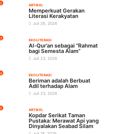
2
ARTIKEL
Memperkuat Gerakan
Literasi Kerakyatan
Juli 26, 2026
3
EKOLITERASI
Al-Qur’an sebagai “Rahmat
bagi Semesta Alam”
Juli 23, 2026
4
EKOLITERASI
Beriman adalah Berbuat
Adil terhadap Alam
Juli 23, 2026
5
ARTIKEL
Kopdar Serikat Taman
Pustaka: Merawat Api yang
Dinyalakan Seabad Silam
Juli 18, 2026