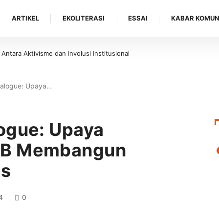
ARTIKEL
EKOLITERASI
ESSAI
KABAR KOMUN
tara Aktivisme dan Involusi Institusional
ialogue: Upaya…
ogue: Upaya
PB Membangun
is
4
0