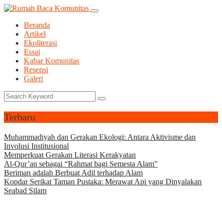
Beranda
Artikel
Ekoliterasi
Essai
Kabar Komunitas
Resensi
Galeri
Terbaru
Muhammadiyah dan Gerakan Ekologi: Antara Aktivisme dan
Involusi Institusional
Memperkuat Gerakan Literasi Kerakyatan
Al-Qur’an sebagai “Rahmat bagi Semesta Alam”
Beriman adalah Berbuat Adil terhadap Alam
Kopdar Serikat Taman Pustaka: Merawat Api yang Dinyalakan
Seabad Silam