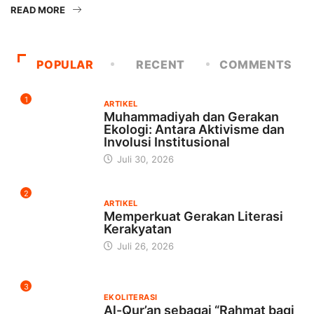
READ MORE
POPULAR
RECENT
COMMENTS
1
ARTIKEL
Muhammadiyah dan Gerakan
Ekologi: Antara Aktivisme dan
Involusi Institusional
Juli 30, 2026
2
ARTIKEL
Memperkuat Gerakan Literasi
Kerakyatan
Juli 26, 2026
3
EKOLITERASI
Al-Qur’an sebagai “Rahmat bagi